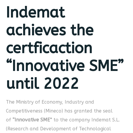
Indemat
achieves the
certficaction
“Innovative SME”
until 2022
The Ministry of Economy, Industry and
Competitiveness (Mineco) has granted the seal
of
“Innovative SME”
to the company Indemat S.L.
(Research and Development of Technological