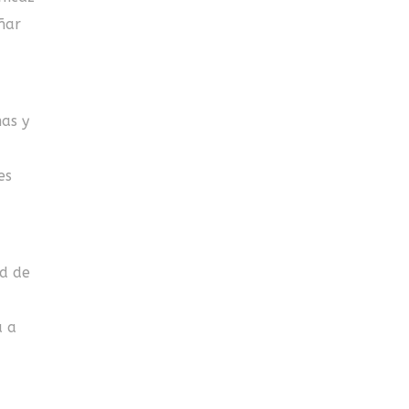
ñar
mas y
es
ad de
a a