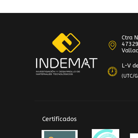
Ctra 
47329
Vallad
L-V d
(UTC/
Certificados