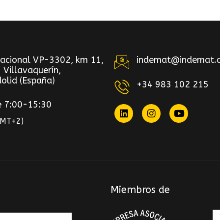
Nacional VP-3302, km 11,
indemat@indemat.
 Villavaquerín,
olid (España)
+34 983 102 215
e 7:00-15:30
GMT+2)
Miembros de