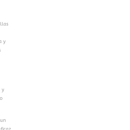
llas
a y
s
 y
lo
 un
ficaz