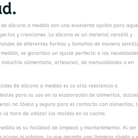
ad.
 de silicona a medida son una excelente opción para aque
ctos y creaciones. La silicona es un material versátil y
moldes de diferentes formas y tamaños de manera sencill
a medida, se garantiza un ajuste perfecto a las necesidade
a industria alimentaria, artesanal, de manualidades o en
oldes de silicona a medida es su alta resistencia a
deales para su uso en la elaboración de alimentos, dulces
erial no tóxico y seguro para el contacto con alimentos, 
la hora de utilizar los moldes en la cocina.
medida es su facilidad de limpieza y mantenimiento. Al ser
 olores ni sabores, lo que permite una limpieza rápida y e