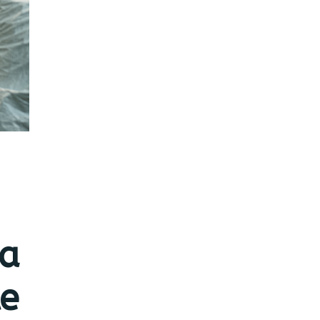
ra
le