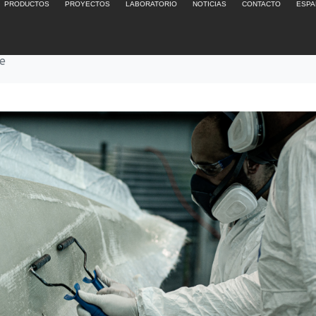
PRODUCTOS
PROYECTOS
LABORATORIO
NOTICIAS
CONTACTO
ESPA
s acero inoxidable
le