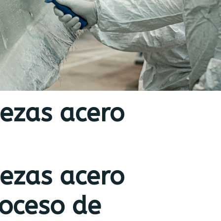
iezas acero
iezas acero
roceso de