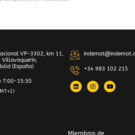
Nacional VP-3302, km 11,
indemat@indemat.
 Villavaquerín,
olid (España)
+34 983 102 215
e 7:00-15:30
GMT+2)
Miembros de