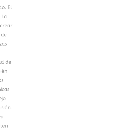
do. El
 la
 crear
 de
zas
ad de
bién
os
icas
ejo
isión.
ya
rten