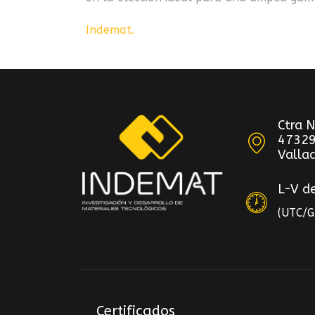
Indemat
.
Ctra 
47329
Vallad
L-V d
(UTC/
Certificados