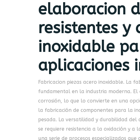
elaboracion 
resistentes y
inoxidable pa
aplicaciones i
Fabricacion piezas acero inoxidable. La fa
fundamental en la industria moderna. El 
corrosión, lo que lo convierte en una op
la fabricación de componentes para la in
pesada. La versatilidad y durabilidad del
se requiere resistencia a la oxidación y a 
una serie de procesos especializados que g