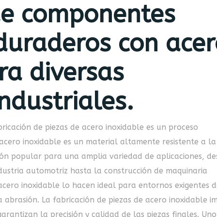
de componentes
 duraderos con ace
ra diversas
ndustriales.
bricación de piezas de acero inoxidable es un proceso
acero inoxidable es un material altamente resistente a la
ción popular para una amplia variedad de aplicaciones, d
dustria automotriz hasta la construcción de maquinaria
 acero inoxidable lo hacen ideal para entornos exigentes 
la abrasión. La fabricación de piezas de acero inoxidable i
arantizan la precisión y calidad de las piezas finales. Un