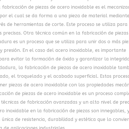
fabricación de piezas de acero inoxidable es el mecaniza
por el cual se da forma a una pieza de material mediante
és de herramientas de corte. Este proceso se utiliza para
 precisas. Otra técnica común en la fabricación de piezas
adura es un proceso que se utiliza para unir dos o más pie
y presión. En el caso del acero inoxidable, es importante
 para evitar la formación de óxido y garantizar la integrid
dadura, la fabricación de piezas de acero inoxidable tam
do, el troquelado y el acabado superficial. Estos proces
er piezas de acero inoxidable con las propiedades mecán
icación de piezas de acero inoxidable es un proceso compl
técnicas de fabricación avanzadas y un alto nivel de prec
ero inoxidable en la fabricación de piezas son innegables, 
única de resistencia, durabilidad y estética que lo convie
 de aplicaciones industriales.