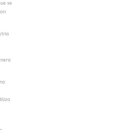
que se
con
tria
enera
 no
iliza