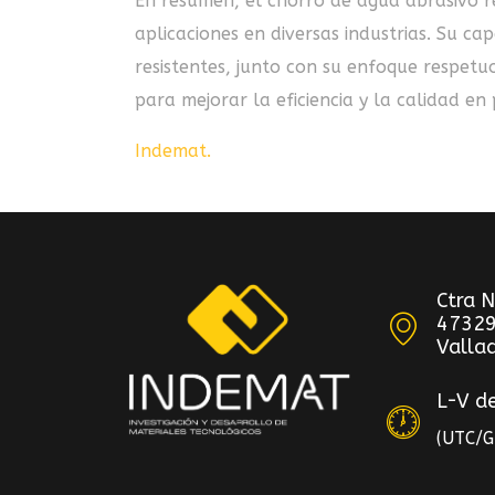
En resumen, el chorro de agua abrasivo r
aplicaciones en diversas industrias. Su ca
resistentes, junto con su enfoque respetu
para mejorar la eficiencia y la calidad en 
Indemat
.
Ctra 
47329
Vallad
L-V d
(UTC/