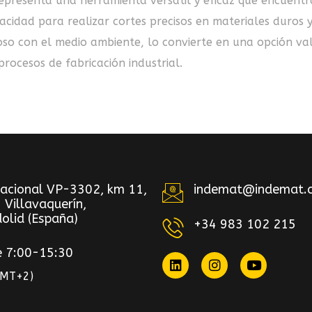
epresenta una herramienta versátil y eficaz que encuentr
pacidad para realizar cortes precisos en materiales duros 
oso con el medio ambiente, lo convierte en una opción va
procesos de fabricación industrial.
Nacional VP-3302, km 11,
indemat@indemat.
 Villavaquerín,
olid (España)
+34 983 102 215
e 7:00-15:30
GMT+2)