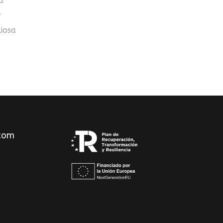
a
y
liosa
com