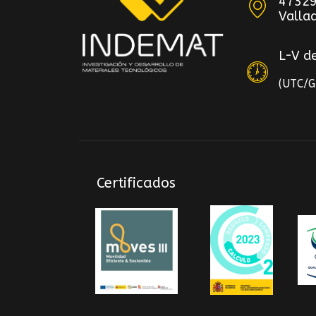
47329
Vallad
L-V d
(UTC/
Certificados