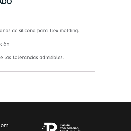
ADO
nas de silicona para flex molding.
ción.
e las tolerancias admisibles.
com