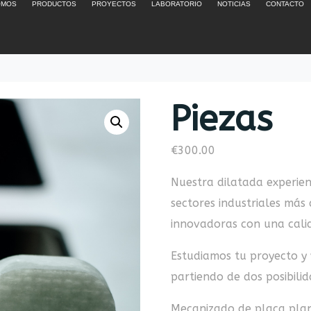
OMOS
PRODUCTOS
PROYECTOS
LABORATORIO
NOTICIAS
CONTACTO
Piezas
€
300.00
Nuestra dilatada experienc
sectores industriales más 
innovadoras con una cali
Estudiamos tu proyecto y 
partiendo de dos posibilid
Mecanizado de placa plan