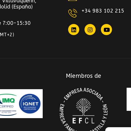
 Villavaquerín,
olid (España)
+34 983 102 215
e 7:00-15:30
GMT+2)
Miembros de