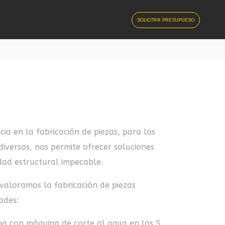
SOLICITAR PRESUPUESO
ia en la fabricación de piezas, para los
diversos, nos permite ofrecer soluciones
dad estructural impecable.
valoramos la fabricación de piezas
ades:
a con máquina de corte al agua en los 5