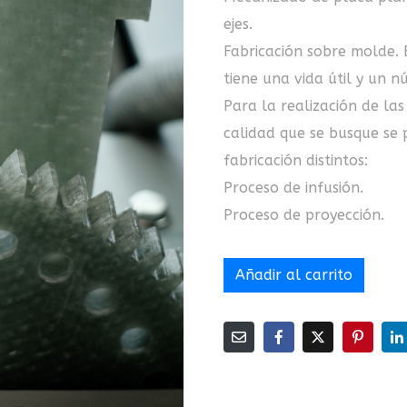
ejes.
Fabricación sobre molde. 
tiene una vida útil y un 
Para la realización de las
calidad que se busque se 
fabricación distintos:
Proceso de infusión.
Proceso de proyección.
Añadir al carrito